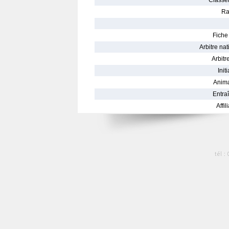
Classe
Ra
Fiche 
Arbitre nat
Arbitre
Init
Anima
Entraî
Affil
tél :