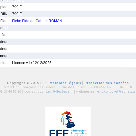
ment :
1299 E
pide :
799 E
Blitz :
799 E
Fide :
Fiche Fide de Gabriel ROMAN
ional :
 fide :
iateur :
teur :
neur :
iation :
Licence A le 12/12/2025
Copyright © 2015 FFE |
Mentions légales
|
Protection des données
Fédération Française des Echecs |
6 rue de l'Eglise | 92600 ASNIERES SUR SEINE
01 39 44 65 80
| contact :
contact@ffechecs.fr
| webmestre :
erick.mouret@echecs.as