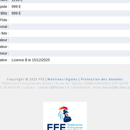
ment :
1299 E
pide :
999 E
Blitz :
999 E
Fide :
ional :
 fide :
iateur :
teur :
neur :
iation :
Licence B le 15/12/2025
Copyright © 2015 FFE |
Mentions légales
|
Protection des données
Fédération Française des Echecs |
6 rue de l'Eglise | 92600 ASNIERES SUR SEINE
01 39 44 65 80
| contact :
contact@ffechecs.fr
| webmestre :
erick.mouret@echecs.as