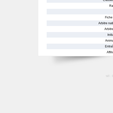
Classe
Ra
Fiche 
Arbitre nat
Arbitre
Init
Anima
Entraî
Affil
tél :