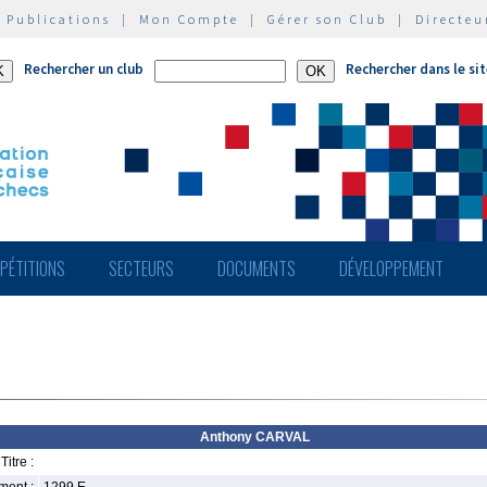
|
Publications
|
Mon Compte
|
Gérer son Club
|
Directeu
Rechercher un club
Rechercher dans le si
PÉTITIONS
SECTEURS
DOCUMENTS
DÉVELOPPEMENT
Anthony CARVAL
Titre :