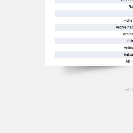
Classe
Ra
Fiche 
Arbitre nat
Arbitre
Init
Anima
Entraî
Affil
tél :