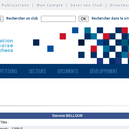
|
Publications
|
Mon Compte
|
Gérer son Club
|
Directeu
Rechercher un club
Rechercher dans le si
PÉTITIONS
SECTEURS
DOCUMENTS
DÉVELOPPEMENT
Sterenn BELLOUR
Titre :