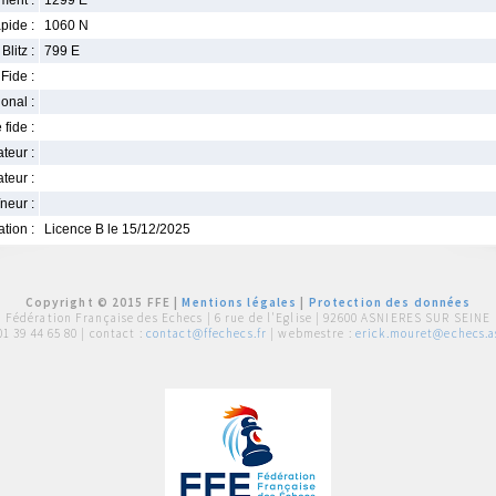
ment :
1299 E
pide :
1060 N
Blitz :
799 E
Fide :
ional :
 fide :
iateur :
teur :
neur :
iation :
Licence B le 15/12/2025
Copyright © 2015 FFE |
Mentions légales
|
Protection des données
Fédération Française des Echecs |
6 rue de l'Eglise | 92600 ASNIERES SUR SEINE
01 39 44 65 80
| contact :
contact@ffechecs.fr
| webmestre :
erick.mouret@echecs.as