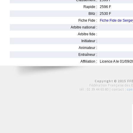
Classement :
2599 F
Rapide :
2596 F
Blitz :
2530 F
Fiche Fide :
Fiche Fide de Ser
Arbitre national :
Arbitre fide :
Initiateur :
Animateur :
Entraîneur :
Affiliation :
Licence A le 01/09/
Copyright © 2015 FFE
Fédération Française des 
tél :
01 39 44 65 80
| contact :
con