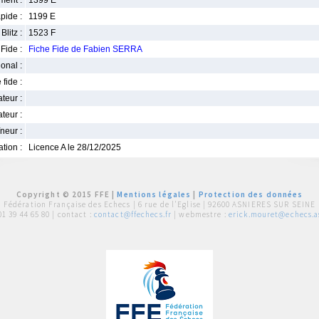
ment :
1399 E
pide :
1199 E
Blitz :
1523 F
Fide :
Fiche Fide de Fabien SERRA
ional :
 fide :
iateur :
teur :
neur :
iation :
Licence A le 28/12/2025
Copyright © 2015 FFE |
Mentions légales
|
Protection des données
Fédération Française des Echecs |
6 rue de l'Eglise | 92600 ASNIERES SUR SEINE
01 39 44 65 80
| contact :
contact@ffechecs.fr
| webmestre :
erick.mouret@echecs.as