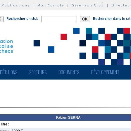
|
Publications
|
Mon Compte
|
Gérer son Club
|
Directeu
Rechercher un club
Rechercher dans le si
PÉTITIONS
SECTEURS
DOCUMENTS
DÉVELOPPEMENT
Fabien SERRA
Titre :