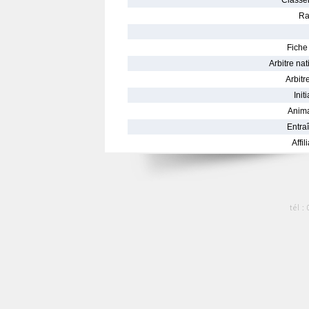
Classe
Ra
Fiche 
Arbitre nat
Arbitre
Init
Anima
Entraî
Affil
tél :