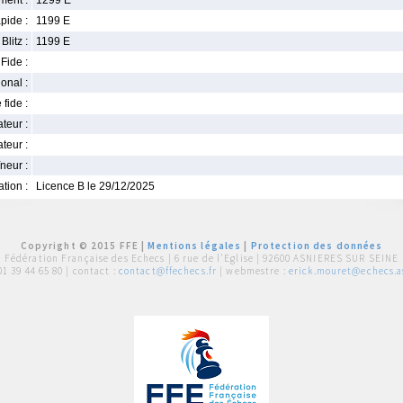
ment :
1299 E
pide :
1199 E
Blitz :
1199 E
Fide :
ional :
 fide :
iateur :
teur :
neur :
iation :
Licence B le 29/12/2025
Copyright © 2015 FFE |
Mentions légales
|
Protection des données
Fédération Française des Echecs |
6 rue de l'Eglise | 92600 ASNIERES SUR SEINE
01 39 44 65 80
| contact :
contact@ffechecs.fr
| webmestre :
erick.mouret@echecs.as