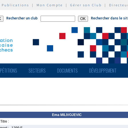
|
Publications
|
Mon Compte
|
Gérer son Club
|
Directeu
Rechercher un club
Rechercher dans le si
PÉTITIONS
SECTEURS
DOCUMENTS
DÉVELOPPEMENT
Ema MILIVOJEVIC
Titre :