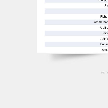
Classe
Ra
Fiche 
Arbitre nat
Arbitre
Init
Anima
Entraî
Affil
tél :