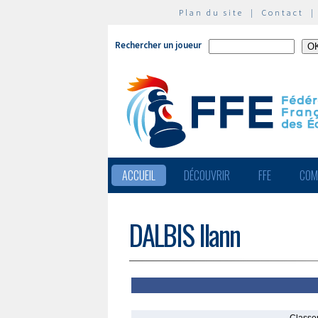
Plan du site
|
Contact
Rechercher un joueur
ACCUEIL
DÉCOUVRIR
FFE
COM
DALBIS Ilann