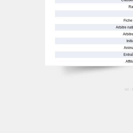
Classe
Ra
Fiche 
Arbitre nat
Arbitre
Init
Anima
Entraî
Affil
tél :