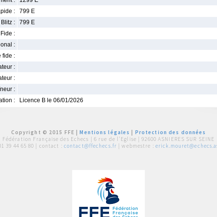
ment :
1299 E
pide :
799 E
Blitz :
799 E
Fide :
ional :
 fide :
iateur :
teur :
neur :
iation :
Licence B le 06/01/2026
Copyright © 2015 FFE |
Mentions légales
|
Protection des données
Fédération Française des Echecs |
6 rue de l'Eglise | 92600 ASNIERES SUR SEINE
01 39 44 65 80
| contact :
contact@ffechecs.fr
| webmestre :
erick.mouret@echecs.as