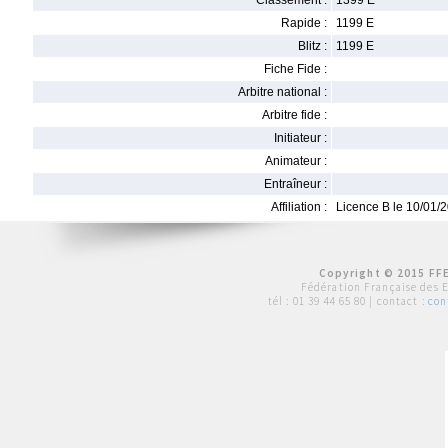
Classement :
1399 E
Rapide :
1199 E
Blitz :
1199 E
Fiche Fide :
Arbitre national :
Arbitre fide :
Initiateur :
Animateur :
Entraîneur :
Affiliation :
Licence B le 10/01/
Copyright © 2015 FFE
Fédération Française des 
tél :
01 39 44 65 80
| contact :
con