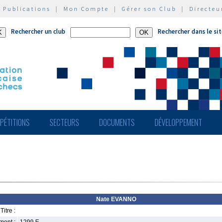
|
Publications
|
Mon Compte
|
Gérer son Club
|
Directeu
Rechercher un club
Rechercher dans le si
PÉTITIONS
SECTEURS
DOCUMENTS
DÉVELOPPEMENT
Nate EVANNO
Titre :