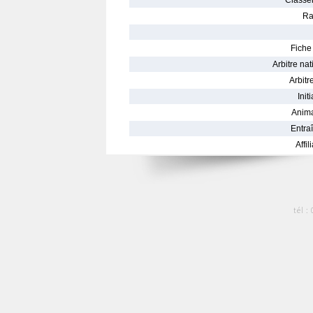
Classe
Ra
Fiche 
Arbitre nat
Arbitre
Init
Anima
Entraî
Affil
tél :