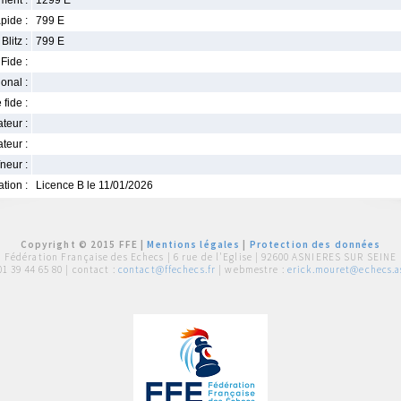
ment :
1299 E
pide :
799 E
Blitz :
799 E
Fide :
ional :
 fide :
iateur :
teur :
neur :
iation :
Licence B le 11/01/2026
Copyright © 2015 FFE |
Mentions légales
|
Protection des données
Fédération Française des Echecs |
6 rue de l'Eglise | 92600 ASNIERES SUR SEINE
01 39 44 65 80
| contact :
contact@ffechecs.fr
| webmestre :
erick.mouret@echecs.as