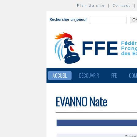
Plan du site
|
Contact
Rechercher un joueur
ACCUEIL
DÉCOUVRIR
FFE
COM
EVANNO Nate