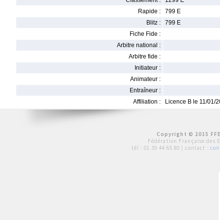
Classement :
1299 E
Rapide :
799 E
Blitz :
799 E
Fiche Fide :
Arbitre national :
Arbitre fide :
Initiateur :
Animateur :
Entraîneur :
Affiliation :
Licence B le 11/01/
Copyright © 2015 FFE
Fédération Française des 
tél :
01 39 44 65 80
| contact :
con