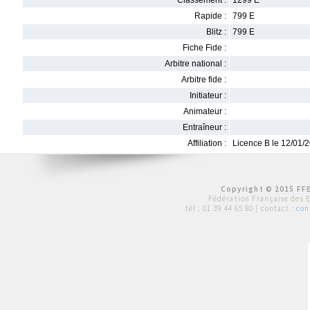
Classement :
1299 E
Rapide :
799 E
Blitz :
799 E
Fiche Fide :
Arbitre national :
Arbitre fide :
Initiateur :
Animateur :
Entraîneur :
Affiliation :
Licence B le 12/01/
Copyright © 2015 FFE
Fédération Française des 
tél :
01 39 44 65 80
| contact :
con