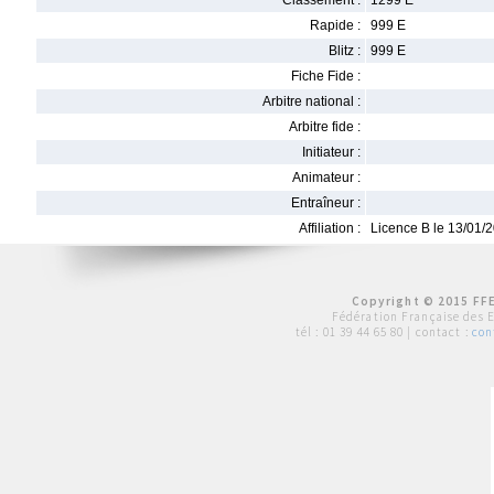
Classement :
1299 E
Rapide :
999 E
Blitz :
999 E
Fiche Fide :
Arbitre national :
Arbitre fide :
Initiateur :
Animateur :
Entraîneur :
Affiliation :
Licence B le 13/01/
Copyright © 2015 FFE
Fédération Française des 
tél :
01 39 44 65 80
| contact :
con