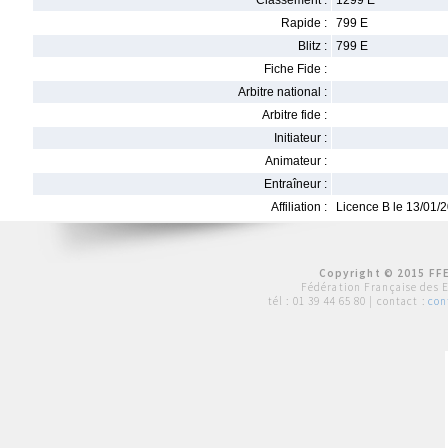
Classement :
1299 E
Rapide :
799 E
Blitz :
799 E
Fiche Fide :
Arbitre national :
Arbitre fide :
Initiateur :
Animateur :
Entraîneur :
Affiliation :
Licence B le 13/01/
Copyright © 2015 FFE
Fédération Française des 
tél :
01 39 44 65 80
| contact :
con