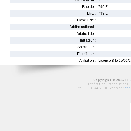
Classement :
1299 E
Rapide :
799 E
Blitz :
799 E
Fiche Fide :
Arbitre national :
Arbitre fide :
Initiateur :
Animateur :
Entraîneur :
Affiliation :
Licence B le 15/01/
Copyright © 2015 FFE
Fédération Française des 
tél :
01 39 44 65 80
| contact :
con