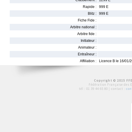
Classement :
1299 E
Rapide :
999 E
Blitz :
999 E
Fiche Fide :
Arbitre national :
Arbitre fide :
Initiateur :
Animateur :
Entraîneur :
Affiliation :
Licence B le 16/01/
Copyright © 2015 FFE
Fédération Française des 
tél :
01 39 44 65 80
| contact :
con