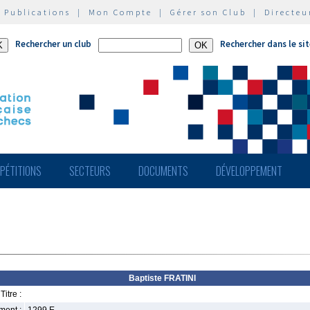
|
Publications
|
Mon Compte
|
Gérer son Club
|
Directeu
Rechercher un club
Rechercher dans le si
PÉTITIONS
SECTEURS
DOCUMENTS
DÉVELOPPEMENT
Baptiste FRATINI
Titre :