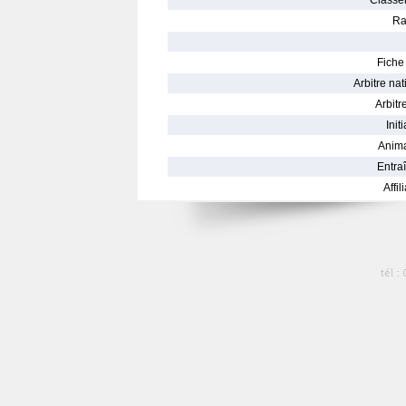
Classe
Ra
Fiche 
Arbitre nat
Arbitre
Init
Anima
Entraî
Affil
tél :