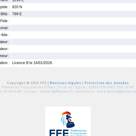
ment :
1299 E
pide :
920 N
Blitz :
799 E
Fide :
ional :
 fide :
iateur :
teur :
neur :
iation :
Licence B le 16/01/2026
Copyright © 2015 FFE |
Mentions légales
|
Protection des données
Fédération Française des Echecs |
6 rue de l'Eglise | 92600 ASNIERES SUR SEINE
01 39 44 65 80
| contact :
contact@ffechecs.fr
| webmestre :
erick.mouret@echecs.as