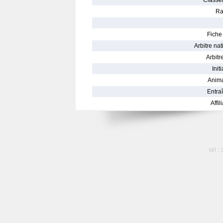
Classe
Ra
Fiche 
Arbitre nat
Arbitre
Init
Anima
Entraî
Affil
tél :