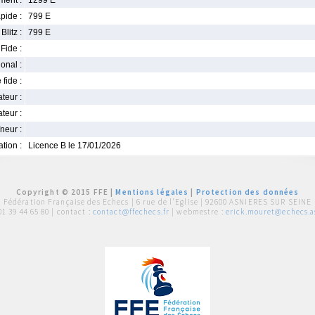
ment :
1299 E
pide :
799 E
Blitz :
799 E
Fide :
ional :
 fide :
iateur :
teur :
neur :
iation :
Licence B le 17/01/2026
Copyright © 2015 FFE |
Mentions légales
|
Protection des données
Fédération Française des Echecs |
6 rue de l'Eglise | 92600 ASNIERES SUR SEINE
01 39 44 65 80
| contact :
contact@ffechecs.fr
| webmestre :
erick.mouret@echecs.as