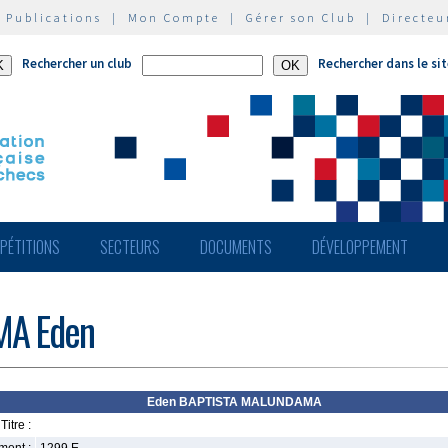
|
Publications
|
Mon Compte
|
Gérer son Club
|
Directeu
Rechercher un club
Rechercher dans le si
PÉTITIONS
SECTEURS
DOCUMENTS
DÉVELOPPEMENT
MA Eden
Eden BAPTISTA MALUNDAMA
Titre :