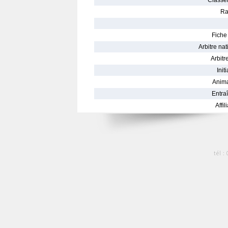
Classe
Ra
Fiche 
Arbitre nat
Arbitre
Init
Anima
Entraî
Affil
tél :