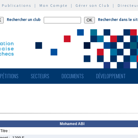
|
Publications
|
Mon Compte
|
Gérer son Club
|
Directeu
Rechercher un club
Rechercher dans le si
PÉTITIONS
SECTEURS
DOCUMENTS
DÉVELOPPEMENT
Mohamed ABI
Titre :