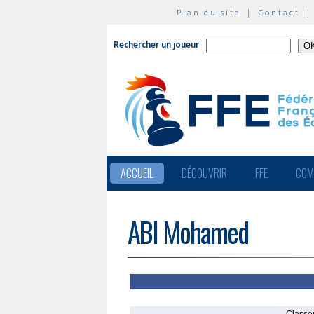
Plan du site
|
Contact
Rechercher un joueur
ACCUEIL
DÉCOUVRIR
FFE
COM
ABI Mohamed