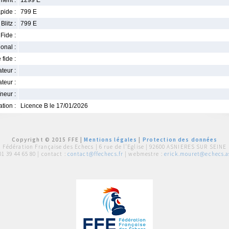
ment :
1299 E
pide :
799 E
Blitz :
799 E
Fide :
ional :
 fide :
iateur :
teur :
neur :
iation :
Licence B le 17/01/2026
Copyright © 2015 FFE |
Mentions légales
|
Protection des données
Fédération Française des Echecs |
6 rue de l'Eglise | 92600 ASNIERES SUR SEINE
01 39 44 65 80
| contact :
contact@ffechecs.fr
| webmestre :
erick.mouret@echecs.as