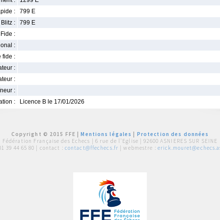
ment :
1299 E
pide :
799 E
Blitz :
799 E
Fide :
ional :
 fide :
iateur :
teur :
neur :
iation :
Licence B le 17/01/2026
Copyright © 2015 FFE |
Mentions légales
|
Protection des données
Fédération Française des Echecs |
6 rue de l'Eglise | 92600 ASNIERES SUR SEINE
01 39 44 65 80
| contact :
contact@ffechecs.fr
| webmestre :
erick.mouret@echecs.as