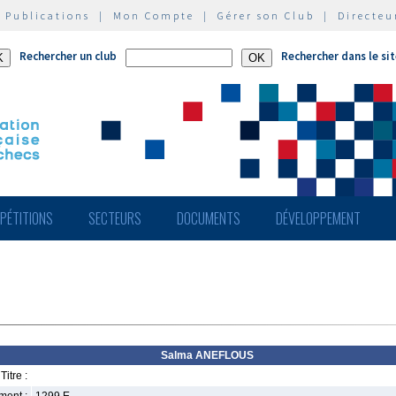
|
Publications
|
Mon Compte
|
Gérer son Club
|
Directeu
Rechercher un club
Rechercher dans le si
PÉTITIONS
SECTEURS
DOCUMENTS
DÉVELOPPEMENT
Salma ANEFLOUS
Titre :