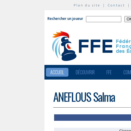
Plan du site
|
Contact
Rechercher un joueur
ACCUEIL
DÉCOUVRIR
FFE
COM
ANEFLOUS Salma