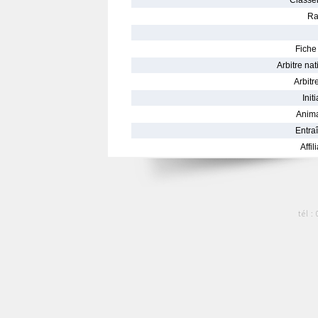
Classe
Ra
Fiche 
Arbitre nat
Arbitre
Init
Anima
Entraî
Affil
tél :