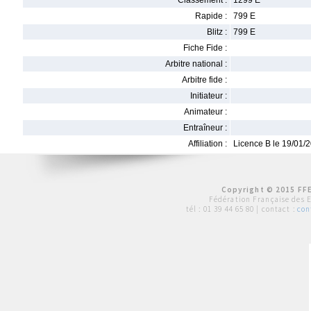
Classement :
1299 E
Rapide :
799 E
Blitz :
799 E
Fiche Fide :
Arbitre national :
Arbitre fide :
Initiateur :
Animateur :
Entraîneur :
Affiliation :
Licence B le 19/01/
Copyright © 2015 FFE
Fédération Française des 
tél :
01 39 44 65 80
| contact :
con