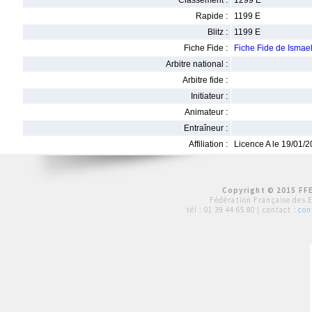
Classement :
1299 E
Rapide :
1199 E
Blitz :
1199 E
Fiche Fide :
Fiche Fide de Ism
Arbitre national :
Arbitre fide :
Initiateur :
Animateur :
Entraîneur :
Affiliation :
Licence A le 19/01/
Copyright © 2015 FFE
Fédération Française des 
tél :
01 39 44 65 80
| contact :
con