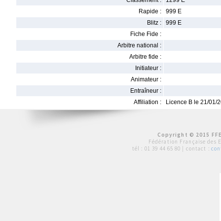
Classement :
1299 E
Rapide :
999 E
Blitz :
999 E
Fiche Fide :
Arbitre national :
Arbitre fide :
Initiateur :
Animateur :
Entraîneur :
Affiliation :
Licence B le 21/01/
Copyright © 2015 FFE
Fédération Française des 
tél :
01 39 44 65 80
| contact :
con