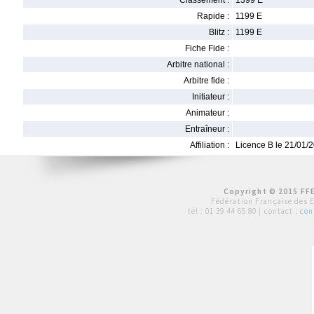
Classement :
1399 E
Rapide :
1199 E
Blitz :
1199 E
Fiche Fide :
Arbitre national :
Arbitre fide :
Initiateur :
Animateur :
Entraîneur :
Affiliation :
Licence B le 21/01/
Copyright © 2015 FFE
Fédération Française des 
tél :
01 39 44 65 80
| contact :
con