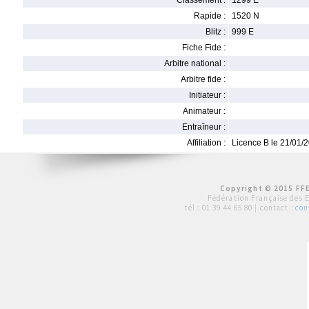
Classement :
1299 E
Rapide :
1520 N
Blitz :
999 E
Fiche Fide :
Arbitre national :
Arbitre fide :
Initiateur :
Animateur :
Entraîneur :
Affiliation :
Licence B le 21/01/
Copyright © 2015 FFE
Fédération Française des 
tél :
01 39 44 65 80
| contact :
con