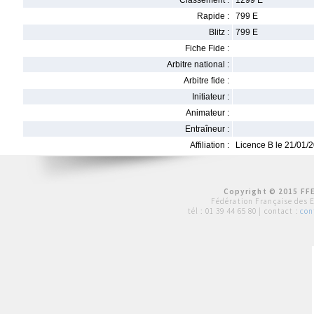
Classement :
1299 E
Rapide :
799 E
Blitz :
799 E
Fiche Fide :
Arbitre national :
Arbitre fide :
Initiateur :
Animateur :
Entraîneur :
Affiliation :
Licence B le 21/01/
Copyright © 2015 FFE
Fédération Française des 
tél :
01 39 44 65 80
| contact :
con