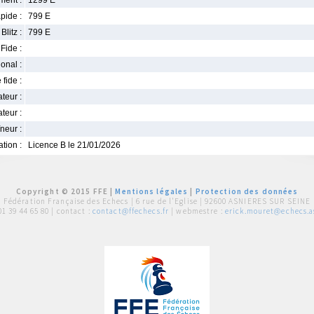
ment :
1299 E
pide :
799 E
Blitz :
799 E
Fide :
ional :
 fide :
iateur :
teur :
neur :
iation :
Licence B le 21/01/2026
Copyright © 2015 FFE |
Mentions légales
|
Protection des données
Fédération Française des Echecs |
6 rue de l'Eglise | 92600 ASNIERES SUR SEINE
01 39 44 65 80
| contact :
contact@ffechecs.fr
| webmestre :
erick.mouret@echecs.as