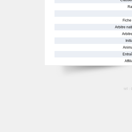
Classe
Ra
Fiche 
Arbitre nat
Arbitre
Init
Anima
Entraî
Affil
tél :