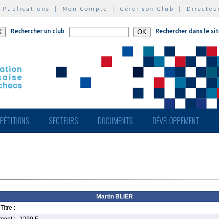
|
Publications
|
Mon Compte
|
Gérer son Club
|
Directeu
Rechercher un club
Rechercher dans le si
PÉTITIONS
SECTEURS
DOCUMENTS
DÉVELOPPEMENT
Martin BLIER
Titre :