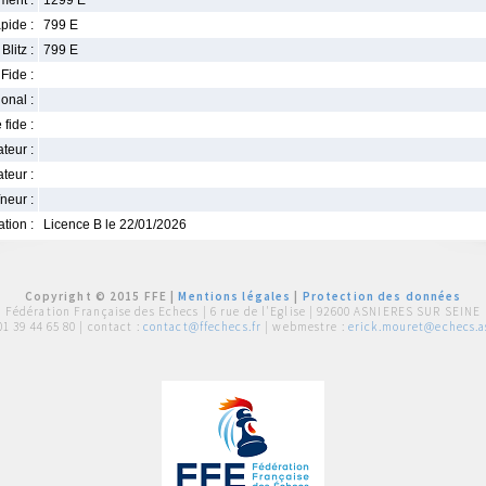
ment :
1299 E
pide :
799 E
Blitz :
799 E
Fide :
ional :
 fide :
iateur :
teur :
neur :
iation :
Licence B le 22/01/2026
Copyright © 2015 FFE |
Mentions légales
|
Protection des données
Fédération Française des Echecs |
6 rue de l'Eglise | 92600 ASNIERES SUR SEINE
01 39 44 65 80
| contact :
contact@ffechecs.fr
| webmestre :
erick.mouret@echecs.as