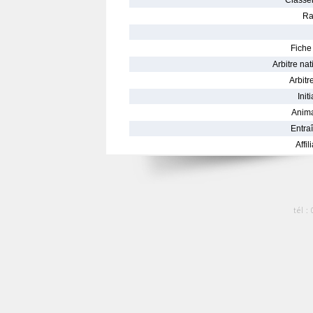
Classe
Ra
Fiche 
Arbitre nat
Arbitre
Init
Anima
Entraî
Affil
tél :