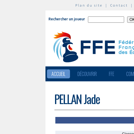
Plan du site
|
Contact
Rechercher un joueur
ACCUEIL
DÉCOUVRIR
FFE
COM
PELLAN Jade