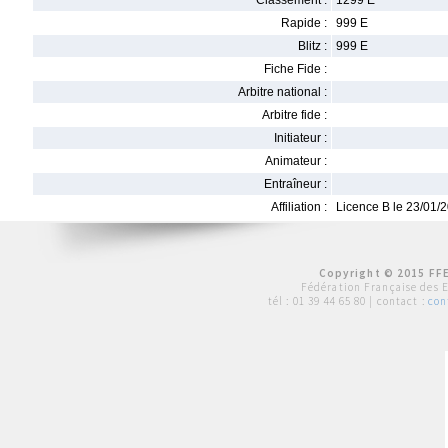
Classement :
1299 E
Rapide :
999 E
Blitz :
999 E
Fiche Fide :
Arbitre national :
Arbitre fide :
Initiateur :
Animateur :
Entraîneur :
Affiliation :
Licence B le 23/01/
Copyright © 2015 FFE
Fédération Française des 
tél :
01 39 44 65 80
| contact :
con