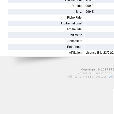
Classement :
1299 E
Rapide :
999 E
Blitz :
999 E
Fiche Fide :
Arbitre national :
Arbitre fide :
Initiateur :
Animateur :
Entraîneur :
Affiliation :
Licence B le 23/01/
Copyright © 2015 FFE
Fédération Française des 
tél :
01 39 44 65 80
| contact :
con