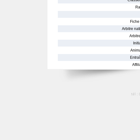
Classe
Ra
Fiche 
Arbitre nat
Arbitre
Init
Anima
Entraî
Affil
tél :