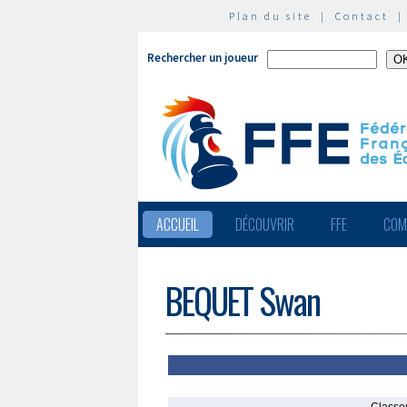
Plan du site
|
Contact
Rechercher un joueur
ACCUEIL
DÉCOUVRIR
FFE
COM
BEQUET Swan