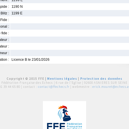
ment :
1299 E
pide :
1190 N
Blitz :
1199 E
Fide :
ional :
 fide :
iateur :
teur :
neur :
iation :
Licence B le 23/01/2026
Copyright © 2015 FFE |
Mentions légales
|
Protection des données
Fédération Française des Echecs |
6 rue de l'Eglise | 92600 ASNIERES SUR SEINE
01 39 44 65 80
| contact :
contact@ffechecs.fr
| webmestre :
erick.mouret@echecs.as