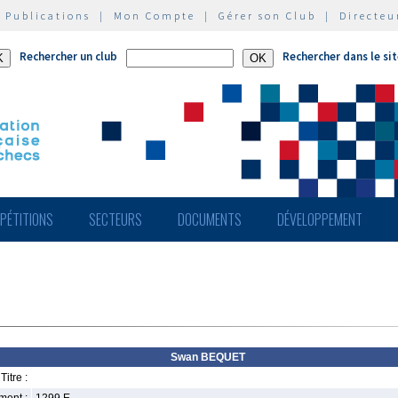
|
Publications
|
Mon Compte
|
Gérer son Club
|
Directeu
Rechercher un club
Rechercher dans le si
PÉTITIONS
SECTEURS
DOCUMENTS
DÉVELOPPEMENT
Swan BEQUET
Titre :