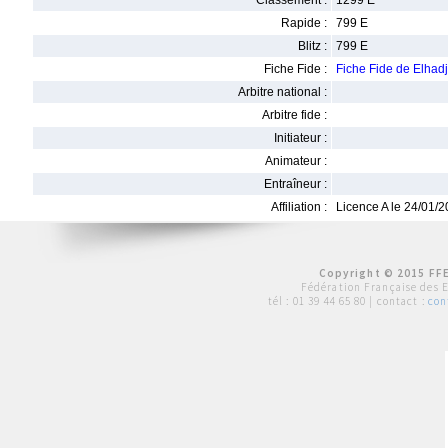
Classement :
1299 E
Rapide :
799 E
Blitz :
799 E
Fiche Fide :
Fiche Fide de Elhad
Arbitre national :
Arbitre fide :
Initiateur :
Animateur :
Entraîneur :
Affiliation :
Licence A le 24/01/
Copyright © 2015 FFE
Fédération Française des 
tél :
01 39 44 65 80
| contact :
con