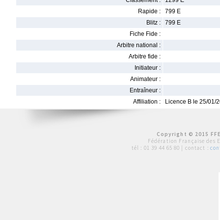
Classement :
1299 E
Rapide :
799 E
Blitz :
799 E
Fiche Fide :
Arbitre national :
Arbitre fide :
Initiateur :
Animateur :
Entraîneur :
Affiliation :
Licence B le 25/01/
Copyright © 2015 FFE
Fédération Française des 
tél :
01 39 44 65 80
| contact :
con