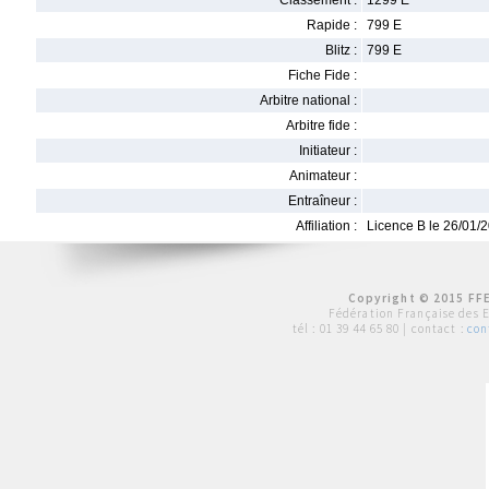
Classement :
1299 E
Rapide :
799 E
Blitz :
799 E
Fiche Fide :
Arbitre national :
Arbitre fide :
Initiateur :
Animateur :
Entraîneur :
Affiliation :
Licence B le 26/01/
Copyright © 2015 FFE
Fédération Française des 
tél :
01 39 44 65 80
| contact :
con