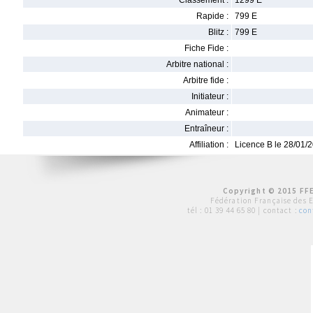
Classement :
1299 E
Rapide :
799 E
Blitz :
799 E
Fiche Fide :
Arbitre national :
Arbitre fide :
Initiateur :
Animateur :
Entraîneur :
Affiliation :
Licence B le 28/01/
Copyright © 2015 FFE
Fédération Française des 
tél :
01 39 44 65 80
| contact :
con