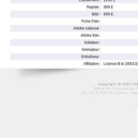
Classement :
1299 E
Rapide :
999 E
Blitz :
999 E
Fiche Fide :
Arbitre national :
Arbitre fide :
Initiateur :
Animateur :
Entraîneur :
Affiliation :
Licence B le 28/01/
Copyright © 2015 FFE
Fédération Française des 
tél :
01 39 44 65 80
| contact :
con