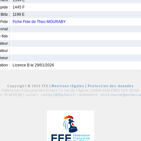
ment :
1399 E
pide :
1445 F
Blitz :
1199 E
Fide :
Fiche Fide de Theo MOURABY
ional :
 fide :
iateur :
teur :
neur :
iation :
Licence B le 29/01/2026
Copyright © 2015 FFE |
Mentions légales
|
Protection des données
Fédération Française des Echecs |
6 rue de l'Eglise | 92600 ASNIERES SUR SEINE
01 39 44 65 80
| contact :
contact@ffechecs.fr
| webmestre :
erick.mouret@echecs.as