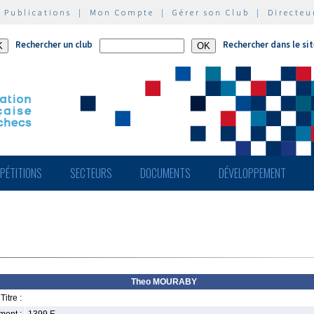
|
Publications
|
Mon Compte
|
Gérer son Club
|
Directeu
Rechercher un club
Rechercher dans le si
PÉTITIONS
SECTEURS
DOCUMENTS
DÉVELOPPEMENT
Theo MOURABY
Titre :