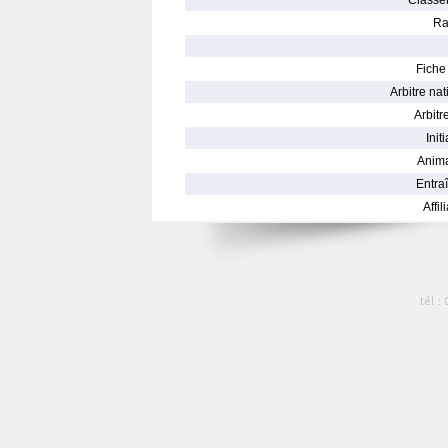
Classe
Ra
Fiche 
Arbitre nat
Arbitre
Init
Anima
Entraî
Affil
tél :