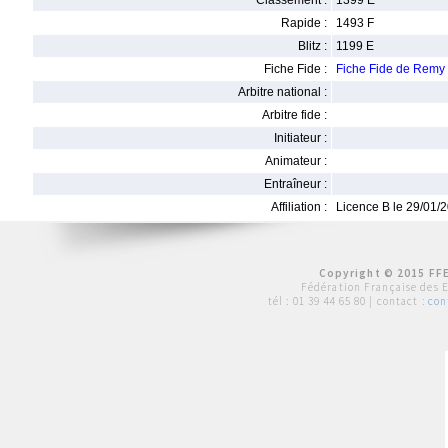
Classement :
1399 E
Rapide :
1493 F
Blitz :
1199 E
Fiche Fide :
Fiche Fide de Rem
Arbitre national :
Arbitre fide :
Initiateur :
Animateur :
Entraîneur :
Affiliation :
Licence B le 29/01/
Copyright © 2015 FFE
Fédération Française des 
tél :
01 39 44 65 80
| contact :
con