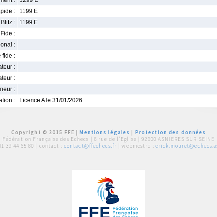
ment :
1299 E
pide :
1199 E
Blitz :
1199 E
Fide :
ional :
 fide :
iateur :
teur :
neur :
iation :
Licence A le 31/01/2026
Copyright © 2015 FFE |
Mentions légales
|
Protection des données
Fédération Française des Echecs |
6 rue de l'Eglise | 92600 ASNIERES SUR SEINE
01 39 44 65 80
| contact :
contact@ffechecs.fr
| webmestre :
erick.mouret@echecs.as