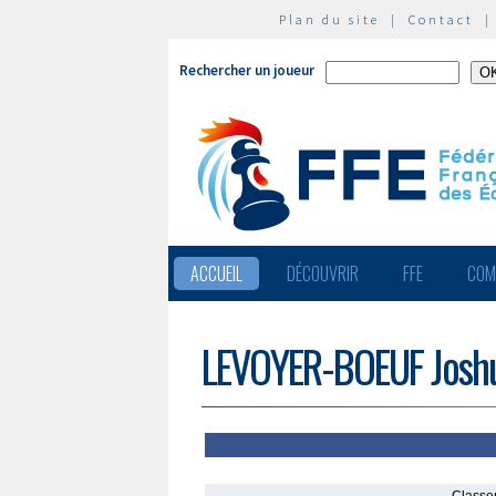
Plan du site
|
Contact
Rechercher un joueur
ACCUEIL
DÉCOUVRIR
FFE
COM
LEVOYER-BOEUF Josh