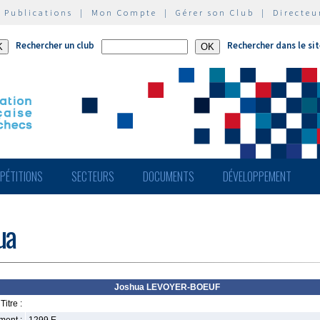
|
Publications
|
Mon Compte
|
Gérer son Club
|
Directeu
Rechercher un club
Rechercher dans le si
PÉTITIONS
SECTEURS
DOCUMENTS
DÉVELOPPEMENT
ua
Joshua LEVOYER-BOEUF
Titre :