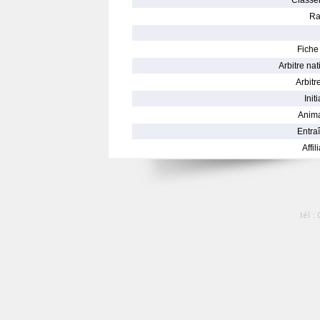
Classe
Ra
Fiche 
Arbitre nat
Arbitre
Init
Anima
Entraî
Affil
tél :