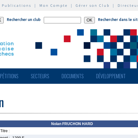
|
Publications
|
Mon Compte
|
Gérer son Club
|
Directeu
Rechercher un club
Rechercher dans le si
PÉTITIONS
SECTEURS
DOCUMENTS
DÉVELOPPEMENT
n
Nolan FRUCHON HARD
Titre :