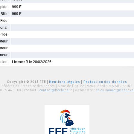
ment :
1299 E
pide :
999 E
Blitz :
999 E
Fide :
ional :
 fide :
iateur :
teur :
neur :
iation :
Licence B le 20/02/2026
Copyright © 2015 FFE |
Mentions légales
|
Protection des données
Fédération Française des Echecs |
6 rue de l'Eglise | 92600 ASNIERES SUR SEINE
01 39 44 65 80
| contact :
contact@ffechecs.fr
| webmestre :
erick.mouret@echecs.as