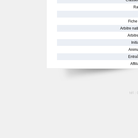
Classe
Ra
Fiche 
Arbitre nat
Arbitre
Init
Anima
Entraî
Affil
tél :