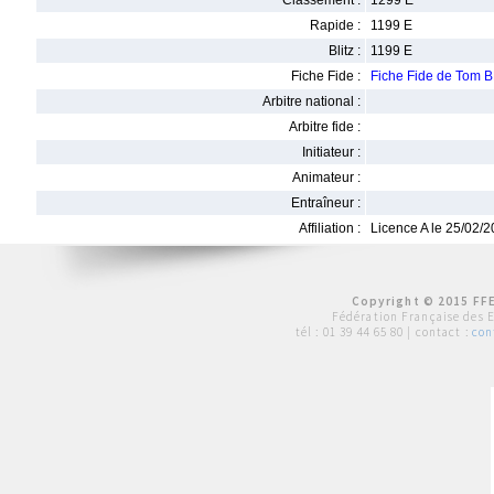
Classement :
1299 E
Rapide :
1199 E
Blitz :
1199 E
Fiche Fide :
Fiche Fide de Tom
Arbitre national :
Arbitre fide :
Initiateur :
Animateur :
Entraîneur :
Affiliation :
Licence A le 25/02/
Copyright © 2015 FFE
Fédération Française des 
tél :
01 39 44 65 80
| contact :
con