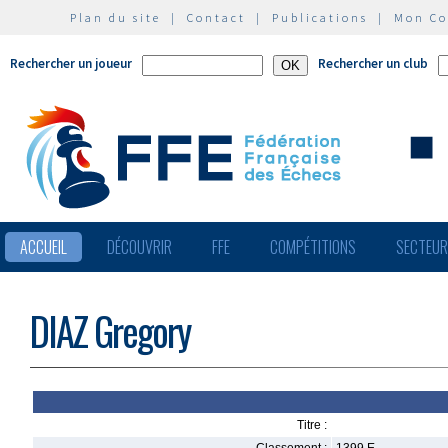
Plan du site
|
Contact
|
Publications
|
Mon C
Rechercher un joueur
Rechercher un club
ACCUEIL
DÉCOUVRIR
FFE
COMPÉTITIONS
SECTEU
DIAZ Gregory
Titre :