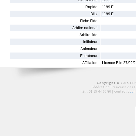
Classement :
1399 E
Rapide :
1199 E
Blitz :
1199 E
Fiche Fide :
Arbitre national :
Arbitre fide :
Initiateur :
Animateur :
Entraîneur :
Affiliation :
Licence B le 27/02/
Copyright © 2015 FFE
Fédération Française des 
tél :
01 39 44 65 80
| contact :
con