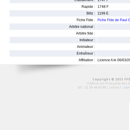
Classement :
1747 F
Rapide :
1748 F
Blitz :
1199 E
Fiche Fide :
Fiche Fide de Paul
Arbitre national :
Arbitre fide :
Initiateur :
Animateur :
Entraîneur :
Affiliation :
Licence A le 06/03/
Copyright © 2015 FFE
Fédération Française des 
tél :
01 39 44 65 80
| contact :
con