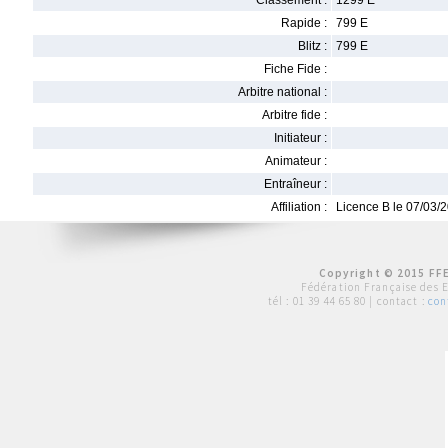
Classement :
1299 E
Rapide :
799 E
Blitz :
799 E
Fiche Fide :
Arbitre national :
Arbitre fide :
Initiateur :
Animateur :
Entraîneur :
Affiliation :
Licence B le 07/03/
Copyright © 2015 FFE
Fédération Française des 
tél :
01 39 44 65 80
| contact :
con