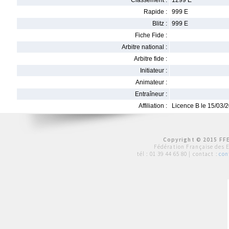
Classement :
1299 E
Rapide :
999 E
Blitz :
999 E
Fiche Fide :
Arbitre national :
Arbitre fide :
Initiateur :
Animateur :
Entraîneur :
Affiliation :
Licence B le 15/03/
Copyright © 2015 FFE
Fédération Française des 
tél :
01 39 44 65 80
| contact :
con