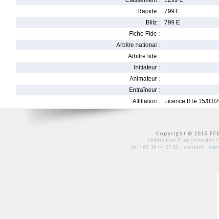
Classement :
1299 E
Rapide :
799 E
Blitz :
799 E
Fiche Fide :
Arbitre national :
Arbitre fide :
Initiateur :
Animateur :
Entraîneur :
Affiliation :
Licence B le 15/03/
Copyright © 2015 FFE
Fédération Française des 
tél :
01 39 44 65 80
| contact :
con