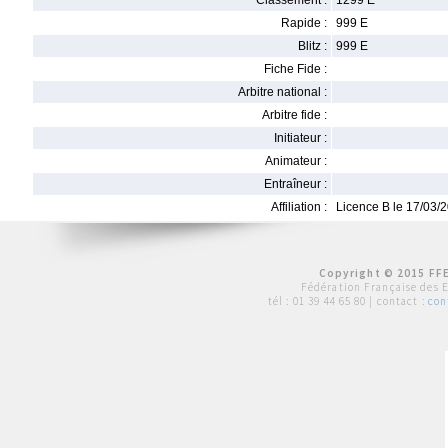
Classement :
1299 E
Rapide :
999 E
Blitz :
999 E
Fiche Fide :
Arbitre national :
Arbitre fide :
Initiateur :
Animateur :
Entraîneur :
Affiliation :
Licence B le 17/03/
Copyright © 2015 FFE
Fédération Française des 
tél :
01 39 44 65 80
| contact :
con