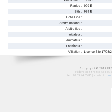
Classement :
1299 E
Rapide :
999 E
Blitz :
999 E
Fiche Fide :
Arbitre national :
Arbitre fide :
Initiateur :
Animateur :
Entraîneur :
Affiliation :
Licence B le 17/03/
Copyright © 2015 FFE
Fédération Française des 
tél :
01 39 44 65 80
| contact :
con