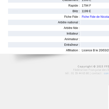
Classement :
1399 E
Rapide :
1794 F
Blitz :
1199 E
Fiche Fide :
Fiche Fide de Nico
Arbitre national :
Arbitre fide :
Initiateur :
Animateur :
Entraîneur :
Affiliation :
Licence B le 20/03/
Copyright © 2015 FFE
Fédération Française des 
tél :
01 39 44 65 80
| contact :
con