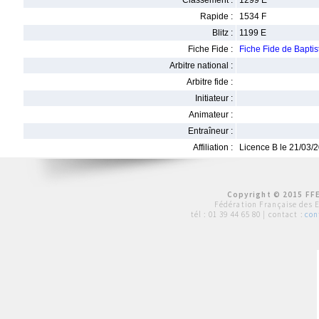
Classement :
1299 E
Rapide :
1534 F
Blitz :
1199 E
Fiche Fide :
Fiche Fide de Bapt
Arbitre national :
Arbitre fide :
Initiateur :
Animateur :
Entraîneur :
Affiliation :
Licence B le 21/03/
Copyright © 2015 FFE
Fédération Française des 
tél :
01 39 44 65 80
| contact :
con