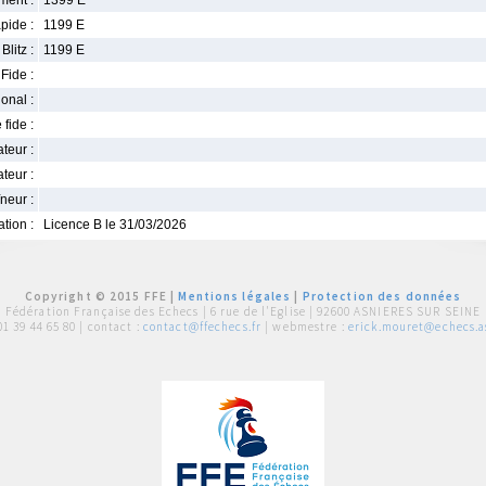
ment :
1399 E
pide :
1199 E
Blitz :
1199 E
Fide :
ional :
 fide :
iateur :
teur :
neur :
iation :
Licence B le 31/03/2026
Copyright © 2015 FFE |
Mentions légales
|
Protection des données
Fédération Française des Echecs |
6 rue de l'Eglise | 92600 ASNIERES SUR SEINE
01 39 44 65 80
| contact :
contact@ffechecs.fr
| webmestre :
erick.mouret@echecs.as