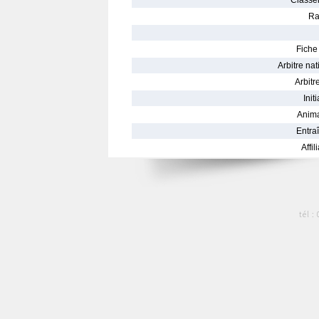
Classe
Ra
Fiche 
Arbitre nat
Arbitre
Init
Anima
Entraî
Affil
tél :