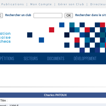
|
Publications
|
Mon Compte
|
Gérer son Club
|
Directeu
Rechercher un club
Rechercher dans le si
PÉTITIONS
SECTEURS
DOCUMENTS
DÉVELOPPEMENT
Charles PATOUX
Titre :